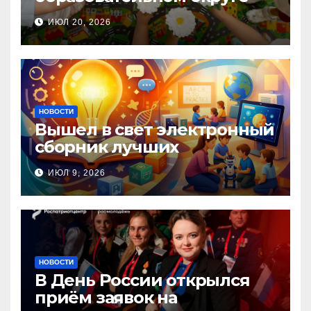
прошла Неделя правовой
ИЮЛ 20, 2026
помощи, посвящённая Дню
семьи, любви и верности
НОВОСТИ
Вышел в свет электронный
сборник лучших
инновационных практик
ИЮЛ 9, 2026
педагогов дошкольного
образования!
НОВОСТИ
В День России открылся
приём заявок на