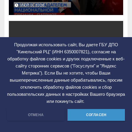
Национальную премию
ИЮЛ 3, 2026
«Патриот»
ПРОКУРАТУРА РАЗЪЯСНЯЕТ
Продолжая использовать сайт, Вы даете ГБУ ДПО
О противодействии
"Кинельский РЦ" (ИНН 6350007821), согласие на
преступности
обработку файлов cookies и других подключенные к веб-
несовершеннолетних и
сайту сторонних сервисов ("Госуслуги" и "Яндекс
ИЮН 30, 2026
нарушению их прав
Метрика"). Если Вы не хотите, чтобы Ваши
вышеперечисленные данные обрабатывались, просим
отключить обработку файлов cookies и сбор
пользовательских данных в настройках Вашего браузера
или покинуть сайт.
Сетевое издание: ГБУ ДПО "Кинельский РЦ"
ОТМЕНА
СОГЛАСЕН
Зарегистрирован: Федеральной службой по надзору