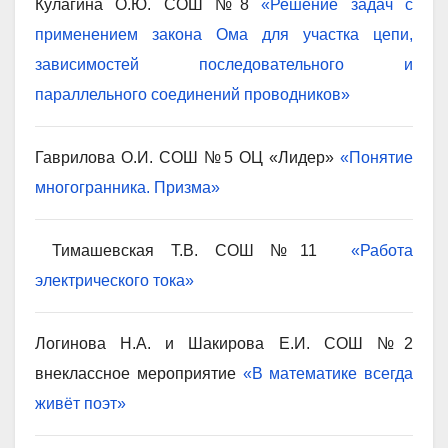
Кулагина О.Ю. СОШ №8
«Решение задач с
применением закона Ома для участка цепи,
зависимостей последовательного и
параллельного соединений проводников»
Гаврилова О.И. СОШ №5 ОЦ «Лидер»
«Понятие
многогранника. Призма»
Тимашевская Т.В. СОШ №11
«Работа
электрического тока»
Логинова Н.А. и Шакирова Е.И. СОШ №2
внеклассное мероприятие
«В математике всегда
живёт поэт»