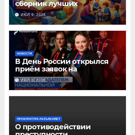
сборник лучших
инновационных практик
ИЮЛ 9, 2026
педагогов дошкольного
образования!
НОВОСТИ
В День России открылся
приём заявок на
Национальную премию
ИЮЛ 3, 2026
«Патриот»
ПРОКУРАТУРА РАЗЪЯСНЯЕТ
О противодействии
преступности