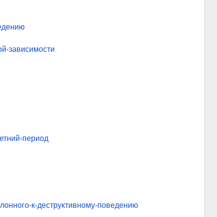
едению
ой-зависимости
етний-период
клонного-к-деструктивному-поведению