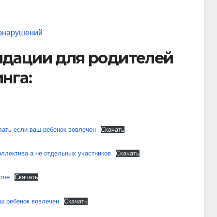
вонарушений
дации для родителей
нга:
лать если ваш ребенок вовлечен
Скачать
оллектива а не отдельных участников
Скачать
оле
Скачать
аш ребенок вовлечен
Скачать