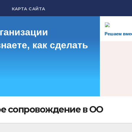
КАРТА САЙТА
рганизации
Решаем вме
наете, как сделать
ое сопровождение в ОО