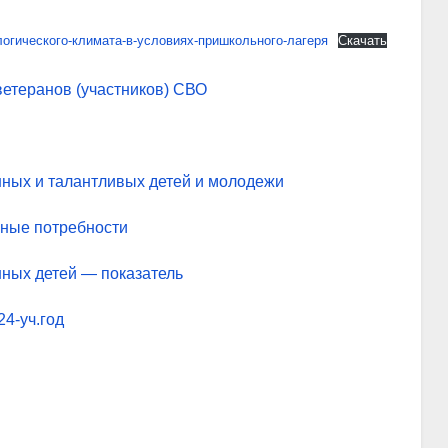
логического-климата-в-условиях-пришкольного-лагеря
Скачать
ветеранов (участников) СВО
ных и талантливых детей и молодежи
ьные потребности
ных детей — показатель
4-уч.год