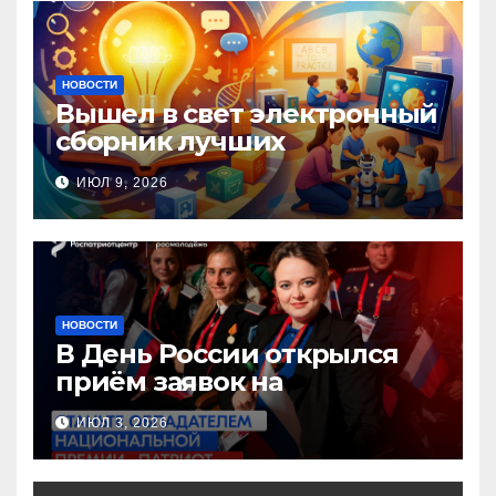
НОВОСТИ
Вышел в свет электронный
сборник лучших
инновационных практик
ИЮЛ 9, 2026
педагогов дошкольного
образования!
НОВОСТИ
В День России открылся
приём заявок на
Национальную премию
ИЮЛ 3, 2026
«Патриот»