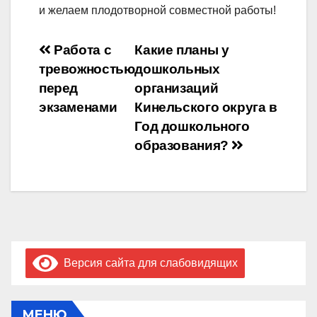
и желаем плодотворной совместной работы!
Навигация
Работа с
Какие планы у
тревожностью
дошкольных
по
перед
организаций
записям
экзаменами
Кинельского округа в
Год дошкольного
образования?
Версия сайта для слабовидящих
МЕНЮ