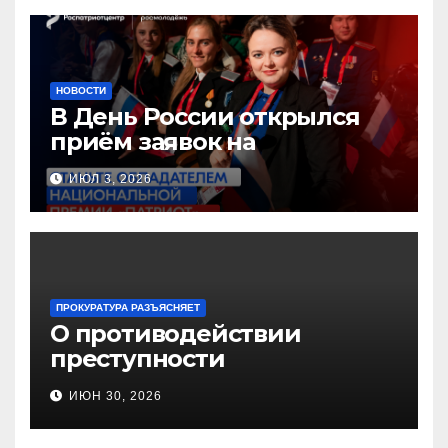
НОВОСТИ
В День России открылся
приём заявок на
Национальную премию
ИЮЛ 3, 2026
«Патриот»
ПРОКУРАТУРА РАЗЪЯСНЯЕТ
О противодействии
преступности
несовершеннолетних и
ИЮН 30, 2026
нарушению их прав