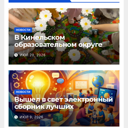
НОВОСТИ
В Кинельском
образовательном округе
прошла Неделя правовой
ИЮЛ 20, 2026
помощи, посвящённая Дню
семьи, любви и верности
НОВОСТИ
Вышел в свет электронный
сборник лучших
инновационных практик
ИЮЛ 9, 2026
педагогов дошкольного
образования!