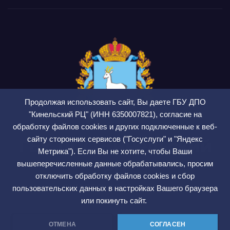
Продолжая использовать сайт, Вы даете ГБУ ДПО
"Кинельский РЦ" (ИНН 6350007821), согласие на
обработку файлов cookies и других подключенные к веб-
сайту сторонних сервисов ("Госуслуги" и "Яндекс
ГБУ ДПО Кинельский
Метрика"). Если Вы не хотите, чтобы Ваши
РЦ
вышеперечисленные данные обрабатывались, просим
отключить обработку файлов cookies и сбор
СМИ ЭЛ № ФС 77 — 75564
пользовательских данных в настройках Вашего браузера
или покинуть сайт.
ОТМЕНА
СОГЛАСЕН