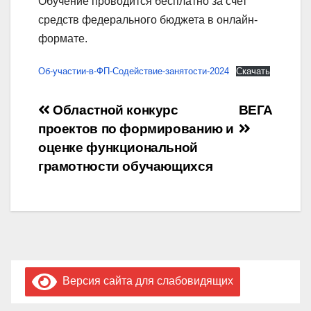
Обучение проводится бесплатно за счет
средств федерального бюджета в онлайн-
формате.
Об-участии-в-ФП-Содействие-занятости-2024
Скачать
Навигация
Областной конкурс
ВЕГА
проектов по формированию и
по
оценке функциональной
записям
грамотности обучающихся
Версия сайта для слабовидящих