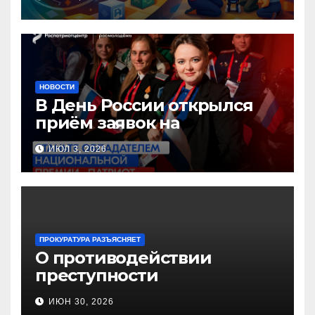
педагогов дошкольного
образования!
НОВОСТИ
В День России открылся
приём заявок на
Национальную премию
ИЮЛ 3, 2026
«Патриот»
ПРОКУРАТУРА РАЗЪЯСНЯЕТ
О противодействии
преступности
несовершеннолетних и
ИЮН 30, 2026
нарушению их прав