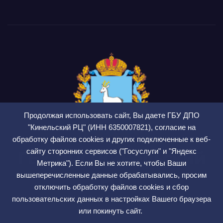
Продолжая использовать сайт, Вы даете ГБУ ДПО
"Кинельский РЦ" (ИНН 6350007821), согласие на
обработку файлов cookies и других подключенные к веб-
сайту сторонних сервисов ("Госуслуги" и "Яндекс
ГБУ ДПО Кинельский
Метрика"). Если Вы не хотите, чтобы Ваши
РЦ
вышеперечисленные данные обрабатывались, просим
отключить обработку файлов cookies и сбор
СМИ ЭЛ № ФС 77 — 75564
пользовательских данных в настройках Вашего браузера
или покинуть сайт.