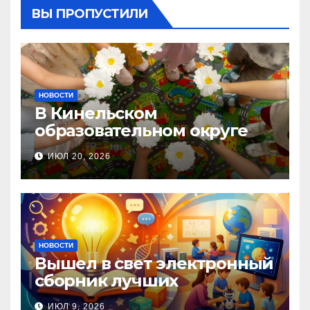
ВЫ ПРОПУСТИЛИ
НОВОСТИ
В Кинельском
образовательном округе
прошла Неделя правовой
ИЮЛ 20, 2026
помощи, посвящённая Дню
семьи, любви и верности
НОВОСТИ
Вышел в свет электронный
сборник лучших
инновационных практик
ИЮЛ 9, 2026