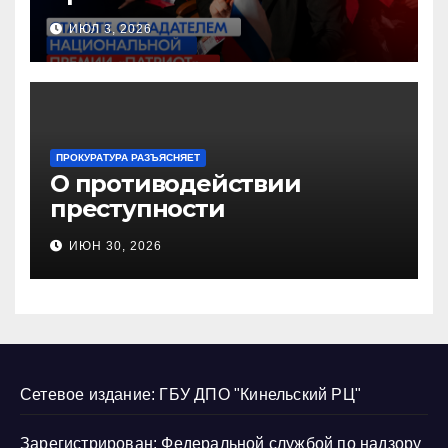
Национальную премию
ИЮЛ 3, 2026
«Патриот»
ПРОКУРАТУРА РАЗЪЯСНЯЕТ
О противодействии
преступности
несовершеннолетних и
ИЮН 30, 2026
нарушению их прав
Сетевое издание: ГБУ ДПО "Кинельский РЦ"
Зарегистрирован: Федеральной службой по надзору