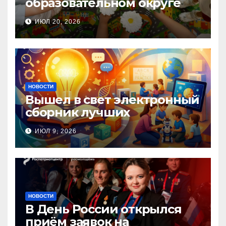
образовательном округе
прошла Неделя правовой
ИЮЛ 20, 2026
помощи, посвящённая Дню
семьи, любви и верности
НОВОСТИ
Вышел в свет электронный
сборник лучших
инновационных практик
ИЮЛ 9, 2026
педагогов дошкольного
образования!
НОВОСТИ
В День России открылся
приём заявок на