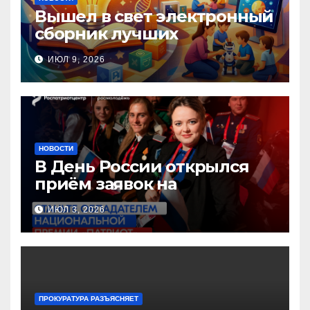
Вышел в свет электронный
сборник лучших
инновационных практик
ИЮЛ 9, 2026
педагогов дошкольного
образования!
НОВОСТИ
В День России открылся
приём заявок на
Национальную премию
ИЮЛ 3, 2026
«Патриот»
ПРОКУРАТУРА РАЗЪЯСНЯЕТ