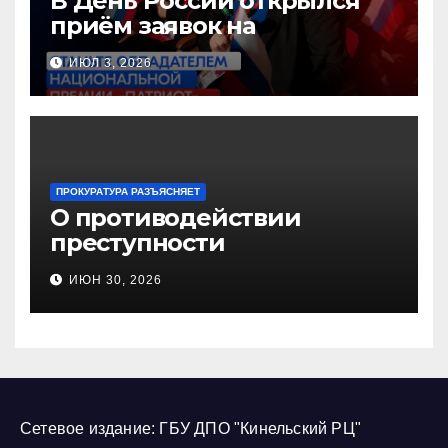
В День России открылся
приём заявок на
Национальную премию
ИЮЛ 3, 2026
«Патриот»
ПРОКУРАТУРА РАЗЪЯСНЯЕТ
О противодействии
преступности
несовершеннолетних и
ИЮН 30, 2026
нарушению их прав
Сетевое издание: ГБУ ДПО "Кинельский РЦ"