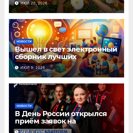
ИЮЛ 20, 2026
помощи, посвящённая Дню
семьи, любви и верности
НОВОСТИ
Вышел в свет электронный
сборник лучших
инновационных практик
ИЮЛ 9, 2026
педагогов дошкольного
образования!
НОВОСТИ
В День России открылся
приём заявок на
Национальную премию
ИЮЛ 3, 2026