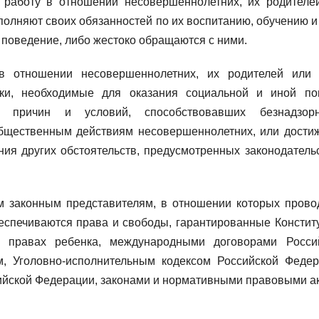
 работу в отношении несовершеннолетних, их родителе
полняют своих обязанностей по их воспитанию, обучению и 
 поведение, либо жестоко обращаются с ними.
 в отношении несовершеннолетних, их родителей или
оки, необходимые для оказания социальной и иной п
 причин и условий, способствовавших безнадзорн
бщественным действиям несовершеннолетних, или дости
ния других обстоятельств, предусмотренных законодатель
 законным представителям, в отношении которых прово
еспечиваются права и свободы, гарантированные Констит
 правах ребенка, международными договорами Росси
, Уголовно-исполнительным кодексом Российской Федер
йской Федерации, законами и нормативными правовыми а