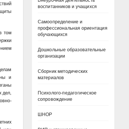
Внеурочная деятельность
ствий
воспитанников и учащихся
ащиты
Самоопределение и
профессиональная ориентация
в том
обучающихся
ержки
ением
Дошкольные образовательные
организации
делам
Сборник методических
аны и
материалов
рганы
Психолого-педагогическое
 дел,
сопровождение
овно-
ШНОР
етних