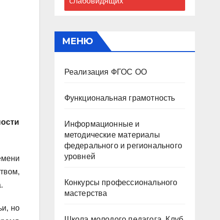
слабовидящих
МЕНЮ
Реализация ФГОС ОО
Функциональная грамотность
ности
Информационные и
методические материалы
федерального и регионального
уровней
емени
твом,
Конкурсы профессионального
.
мастерства
и, но
Школа молодого педагога. Клуб