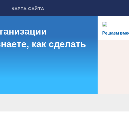
КАРТА САЙТА
рганизации
Решаем вме
наете, как сделать