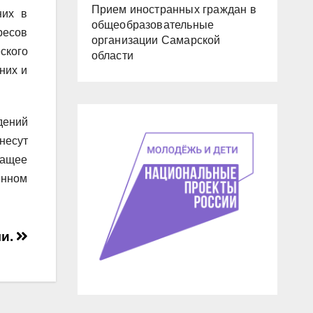
Прием иностранных граждан в
них в
общеобразовательные
есов
организации Самарской
ского
области
них и
дений
несут
жащее
енном
ми.