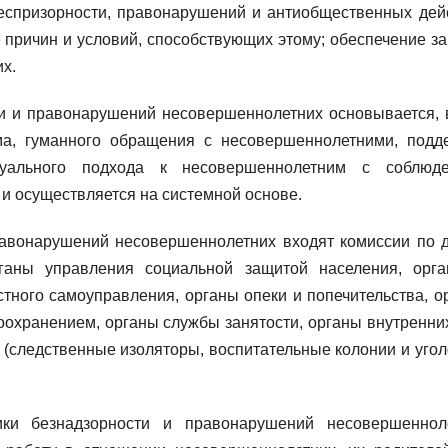
беспризорности, правонарушений и антиобщественных дей
 причин и условий, способствующих этому; обеспечение з
х.
ти и правонарушений несовершеннолетних основывается, 
ма, гуманного обращения с несовершеннолетними, подд
уального подхода к несовершеннолетним с соблюд
и осуществляется на системной основе.
равонарушений несовершеннолетних входят комиссии по 
ганы управления социальной защитой населения, орг
тного самоуправления, органы опеки и попечительства, о
охранением, органы службы занятости, органы внутренних
(следственные изоляторы, воспитательные колонии и угол
ки безнадзорности и правонарушений несовершеннол