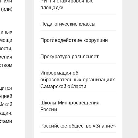
РИП и стажировочные
й или
площадки
(или)
Педагогические классы
 иных
Противодействие коррупции
омощи
ости,
Прокуратура разъясняет
жения
ством
Информация об
образовательных организациях
Самарской области
дится
уцией
Школы Минпросвещения
йской
России
ации,
ктами
Российское общество «Знание»