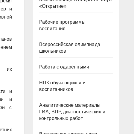
время
«Открытие»
тер и
овной
Рабочие программы
воспитания
ганов
Всероссийская олимпиада
ением
школьников
Работа с одарёнными
ся их
НПК обучающихся и
воспитанников
сти и
ции и
Аналитические материалы
язи с
ГИА, ВПР, диагностических и
контрольных работ
етних