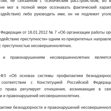
итии, не связанном с психическим расстройством, во 
не мог в полной мере осознавать фактический харак
здействия) либо руководить ими, он не подлежит угол
 Федерации от 16.01.2012 № 7 «Об организации работы ор
одействию преступности» одним из приоритетных направл
с преступностью несовершеннолетних.
м и правонарушениям несовершеннолетних являет
ФЗ «Об основах системы профилактики безнадзорно
 соответствии с Конституцией Российской Федера
о права регулирует отношения, возникающие в св
ти и правонарушений несовершеннолетних.
актике безнадзорности и правонарушений несовершеннол