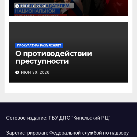
Национальную премию
ИЮЛ 3, 2026
«Патриот»
ПРОКУРАТУРА РАЗЪЯСНЯЕТ
О противодействии
преступности
несовершеннолетних и
ИЮН 30, 2026
нарушению их прав
Сетевое издание: ГБУ ДПО "Кинельский РЦ"
Зарегистрирован: Федеральной службой по надзору