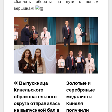
сбавлять обороты на пути к новым
вершинам!
Навигация
Выпускница
Золотые и
Кинельского
серебряные
по
образовательного
медалисты
записям
округа отправилась
Кинеля
на выпускной бал в
получили