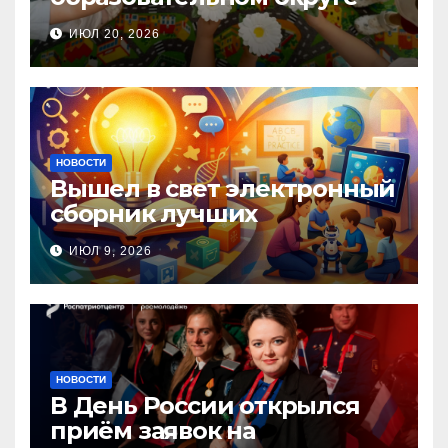
прошла Неделя правовой
ИЮЛ 20, 2026
помощи, посвящённая Дню
семьи, любви и верности
НОВОСТИ
Вышел в свет электронный
сборник лучших
инновационных практик
ИЮЛ 9, 2026
педагогов дошкольного
образования!
НОВОСТИ
В День России открылся
приём заявок на