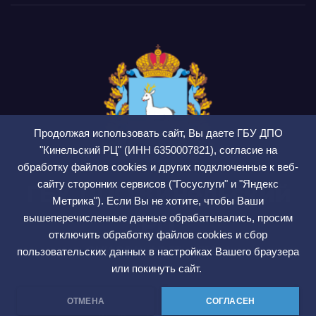
Продолжая использовать сайт, Вы даете ГБУ ДПО
"Кинельский РЦ" (ИНН 6350007821), согласие на
обработку файлов cookies и других подключенные к веб-
сайту сторонних сервисов ("Госуслуги" и "Яндекс
ГБУ ДПО Кинельский
Метрика"). Если Вы не хотите, чтобы Ваши
РЦ
вышеперечисленные данные обрабатывались, просим
отключить обработку файлов cookies и сбор
СМИ ЭЛ № ФС 77 — 75564
пользовательских данных в настройках Вашего браузера
или покинуть сайт.
ОТМЕНА
СОГЛАСЕН