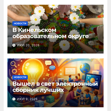
НОВОСТИ
В Кинельском
образовательном округе
прошла Неделя правовой
ИЮЛ 20, 2026
помощи, посвящённая Дню
семьи, любви и верности
НОВОСТИ
Вышел в свет электронный
сборник лучших
инновационных практик
ИЮЛ 9, 2026
педагогов дошкольного
образования!