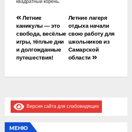
квадратный корень.
Навигация
Летние
Летние лагеря
каникулы — это
отдыха начали
по
свобода, весёлые
свою работу для
записям
игры, тёплые дни
школьников из
и долгожданные
Самарской
путешествия!
области
Версия сайта для слабовидящих
МЕНЮ