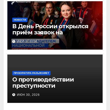
НОВОСТИ
В День России открылся
приём заявок на
Национальную премию
ИЮЛ 3, 2026
«Патриот»
ПРОКУРАТУРА РАЗЪЯСНЯЕТ
О противодействии
преступности
несовершеннолетних и
ИЮН 30, 2026
нарушению их прав