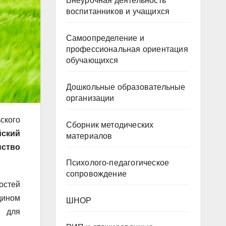
Внеурочная деятельность
воспитанников и учащихся
Самоопределение и
профессиональная ориентация
обучающихся
Дошкольные образовательные
организации
ского
Сборник методических
йский
материалов
нство
Психолого-педагогическое
сопровождение
стей
дином
ШНОР
я для