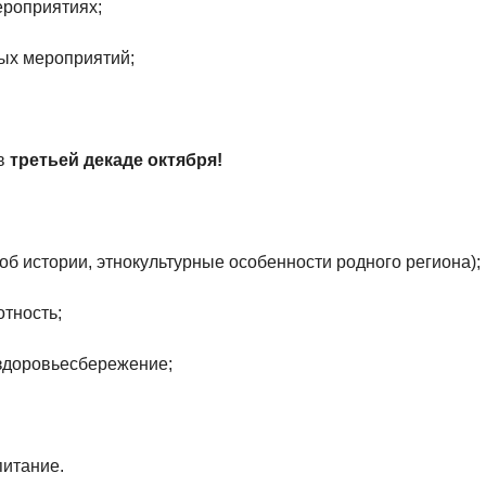
ероприятиях;
ных мероприятий;
 в
третьей декаде октября!
б истории, этнокультурные особенности родного региона);
тность;
здоровьесбережение;
питание.