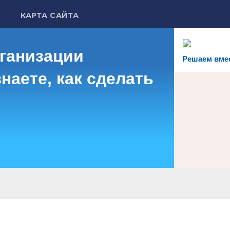
КАРТА САЙТА
рганизации
Решаем вме
наете, как сделать