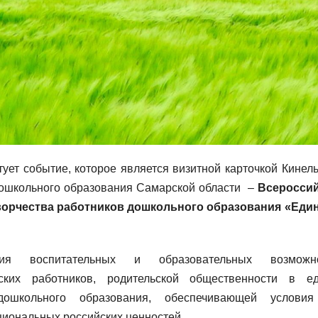
ует событие, которое является визитной карточкой Кинель
дошкольного образования Самарской области –
Всеросси
творчества работников дошкольного образования «Еди
я воспитательных и образовательных возможно
еских работников, родительской общественности в е
дошкольного образования, обеспечивающей услови
циональных российских ценностей.