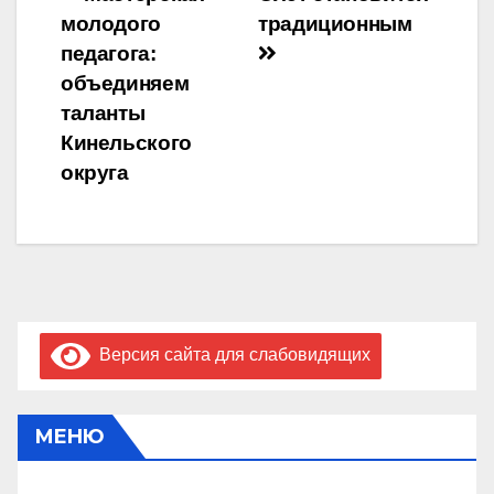
Навигация
молодого
традиционным
по
педагога:
записям
объединяем
таланты
Кинельского
округа
Версия сайта для слабовидящих
МЕНЮ