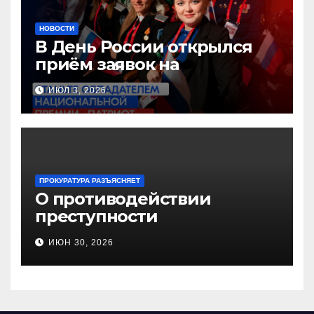
НОВОСТИ
В День России открылся
приём заявок на
Национальную премию
ИЮЛ 3, 2026
«Патриот»
ПРОКУРАТУРА РАЗЪЯСНЯЕТ
О противодействии
преступности
несовершеннолетних и
ИЮН 30, 2026
нарушению их прав