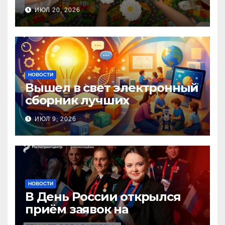
прошла Неделя правовой
ИЮЛ 20, 2026
помощи, посвящённая Дню
семьи, любви и верности
НОВОСТИ
Вышел в свет электронный
сборник лучших
инновационных практик
ИЮЛ 9, 2026
педагогов дошкольного
образования!
НОВОСТИ
В День России открылся
приём заявок на
Национальную премию