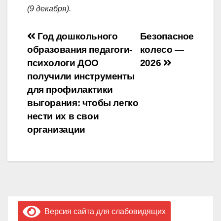
(9 декабря).
Навигация
Год дошкольного
Безопасное
образования педагоги-
колесо —
по
психологи ДОО
2026
записям
получили инструменты
для профилактики
выгорания: чтобы легко
нести их в свои
организации
Версия сайта для слабовидящих