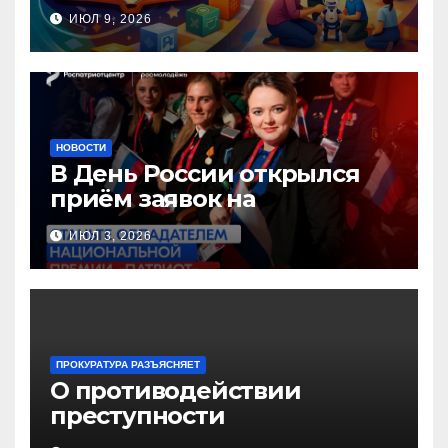
инновационных практик
ИЮЛ 9, 2026
педагогов дошкольного
образования!
НОВОСТИ
В День России открылся
приём заявок на
Национальную премию
ИЮЛ 3, 2026
«Патриот»
ПРОКУРАТУРА РАЗЪЯСНЯЕТ
О противодействии
преступности
несовершеннолетних и