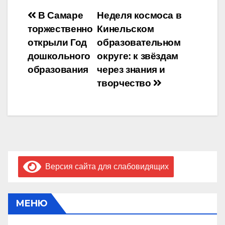
Навигация
В Самаре
Неделя космоса в
торжественно
Кинельском
по
открыли Год
образовательном
записям
дошкольного
округе: к звёздам
образования
через знания и
творчество
Версия сайта для слабовидящих
МЕНЮ