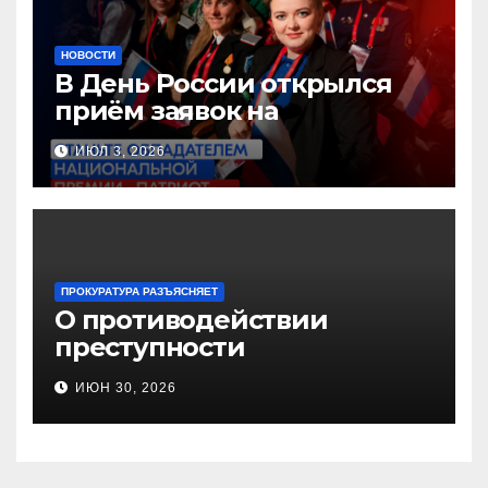
НОВОСТИ
В День России открылся
приём заявок на
Национальную премию
ИЮЛ 3, 2026
«Патриот»
ПРОКУРАТУРА РАЗЪЯСНЯЕТ
О противодействии
преступности
несовершеннолетних и
ИЮН 30, 2026
нарушению их прав