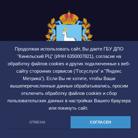
Продолжая использовать сайт, Вы даете ГБУ ДПО
"Кинельский РЦ" (ИНН 6350007821), согласие на
обработку файлов cookies и других подключенные к веб-
сайту сторонних сервисов ("Госуслуги" и "Яндекс
ГБУ ДПО Кинельский
Метрика"). Если Вы не хотите, чтобы Ваши
РЦ
вышеперечисленные данные обрабатывались, просим
отключить обработку файлов cookies и сбор
СМИ ЭЛ № ФС 77 — 75564
пользовательских данных в настройках Вашего браузера
или покинуть сайт.
ОТМЕНА
СОГЛАСЕН
Сайт работает на WordPress
|
Тема: Newsup, автор
Themeansar