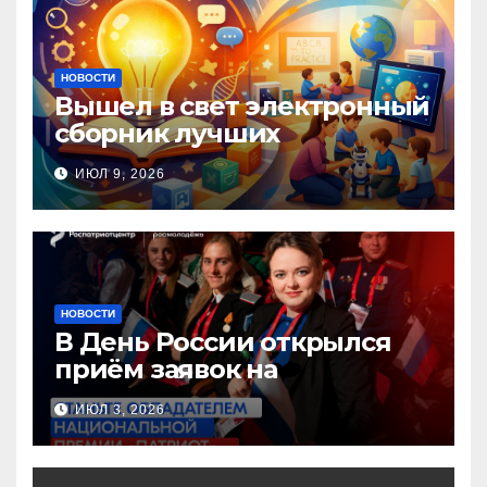
НОВОСТИ
Вышел в свет электронный
сборник лучших
инновационных практик
ИЮЛ 9, 2026
педагогов дошкольного
образования!
НОВОСТИ
В День России открылся
приём заявок на
Национальную премию
ИЮЛ 3, 2026
«Патриот»