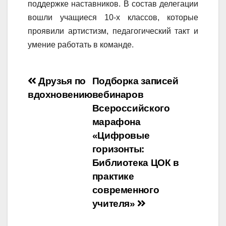
поддержке наставников. В состав делегации
вошли учащиеся 10-х классов, которые
проявили артистизм, педагогический такт и
умение работать в команде.
Навигация
Друзья по
Подборка записей
вдохновению
вебинаров
по
Всероссийского
записям
марафона
«Цифровые
горизонты:
Библиотека ЦОК в
практике
современного
учителя»