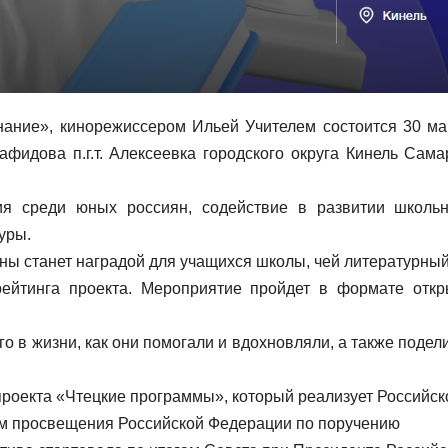
нание», кинорежиссером Ильей Учителем состоится 30 ма
идова п.г.т. Алексеевка городского округа Кинель Сама
я среди юных россиян, содействие в развитии школьн
уры.
ны станет наградой для учащихся школы, чей литературный
ейтинга проекта. Мероприятие пройдет в формате откр
го в жизни, как они помогали и вдохновляли, а также подел
роекта «Чтецкие программы», который реализует Российск
м просвещения Российской Федерации по поручению