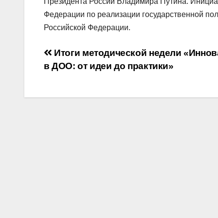
Президента России Владимира Путина. Инициат
Федерации по реализации государственной пол
Российской Федерации.
Навигация
Итоги методической недели «Инно
в ДОО: от идеи до практики»
по
записям