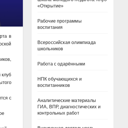
«Открытие»
Рабочие программы
воспитания
рта в
Всероссийская олимпиада
рской
школьников
иков,
Работа с одарёнными
 клуб
НПК обучающихся и
ытого
воспитанников
ится с
Аналитические материалы
ГИА, ВПР, диагностических и
контрольных работ
ое