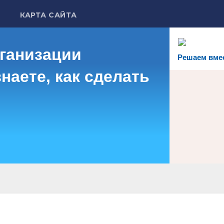
КАРТА САЙТА
рганизации
Решаем вме
наете, как сделать