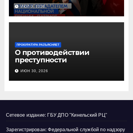
Национальную премию
ИЮЛ 3, 2026
«Патриот»
ПРОКУРАТУРА РАЗЪЯСНЯЕТ
О противодействии
преступности
несовершеннолетних и
ИЮН 30, 2026
нарушению их прав
Сетевое издание: ГБУ ДПО "Кинельский РЦ"
Зарегистрирован: Федеральной службой по надзору