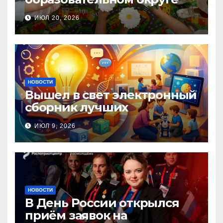
прошла Неделя правовой
ИЮЛ 20, 2026
помощи, посвящённая Дню
семьи, любви и верности
НОВОСТИ
Вышел в свет электронный
сборник лучших
инновационных практик
ИЮЛ 9, 2026
педагогов дошкольного
образования!
НОВОСТИ
В День России открылся
приём заявок на