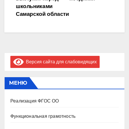
по
школьниками
записям
Самарской области
Версия сайта для слабовидящих
МЕНЮ
Реализация ФГОС ОО
Функциональная грамотность