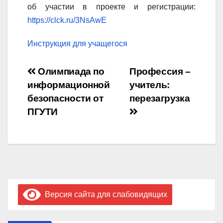
об участии в проекте и регистрации:
https://clck.ru/3NsAwE
Инструкция для учащегося
Навигация
Олимпиада по
Профессия –
информационной
учитель:
по
безопасности от
перезагрузка
записям
ПГУТИ
Версия сайта для слабовидящих