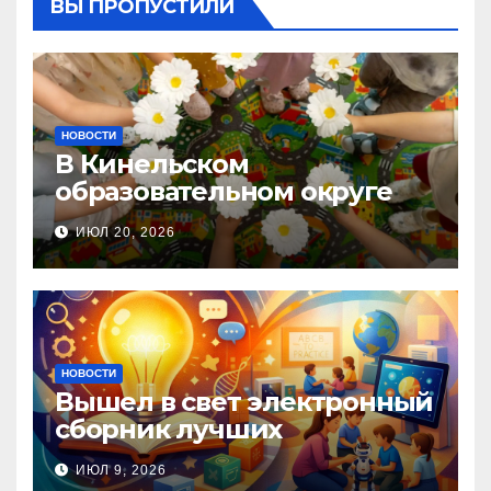
ВЫ ПРОПУСТИЛИ
НОВОСТИ
В Кинельском
образовательном округе
прошла Неделя правовой
ИЮЛ 20, 2026
помощи, посвящённая Дню
семьи, любви и верности
НОВОСТИ
Вышел в свет электронный
сборник лучших
инновационных практик
ИЮЛ 9, 2026
педагогов дошкольного