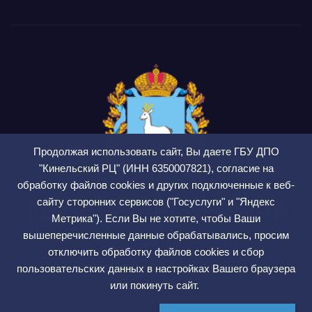
Продолжая использовать сайт, Вы даете ГБУ ДПО
"Кинельский РЦ" (ИНН 6350007821), согласие на
обработку файлов cookies и других подключенные к веб-
сайту сторонних сервисов ("Госуслуги" и "Яндекс
ГБУ ДПО Кинельский
Метрика"). Если Вы не хотите, чтобы Ваши
РЦ
вышеперечисленные данные обрабатывались, просим
отключить обработку файлов cookies и сбор
СМИ ЭЛ № ФС 77 — 75564
пользовательских данных в настройках Вашего браузера
или покинуть сайт.