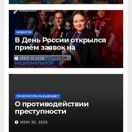
образования!
НОВОСТИ
В День России открылся
приём заявок на
Национальную премию
ИЮЛ 3, 2026
«Патриот»
ПРОКУРАТУРА РАЗЪЯСНЯЕТ
О противодействии
преступности
несовершеннолетних и
ИЮН 30, 2026
нарушению их прав