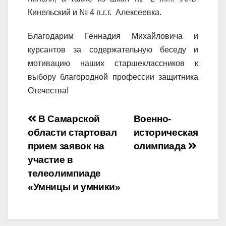
Кинельский и № 4 п.г.т. Алексеевка.
Благодарим Геннадия Михайловича и
курсантов за содержательную беседу и
мотивацию наших старшеклассников к
выбору благородной профессии защитника
Отечества!
Навигация
В Самарской
Военно-
области стартовал
историческая
по
прием заявок на
олимпиада
записям
участие в
телеолимпиаде
«Умницы и умники»