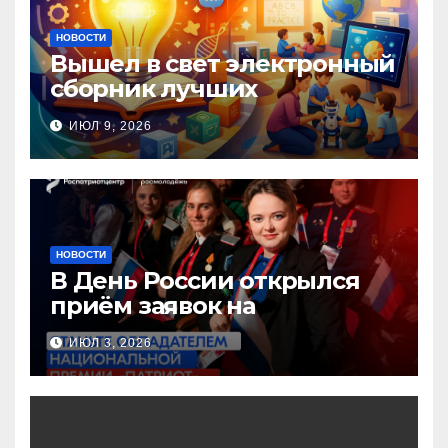
НОВОСТИ
Вышел в свет электронный
сборник лучших
инновационных практик
ИЮЛ 9, 2026
педагогов дошкольного
образования!
НОВОСТИ
В День России открылся
приём заявок на
Национальную премию
ИЮЛ 3, 2026
«Патриот»