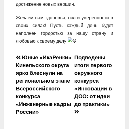
достижение новых вершин.
Желаем вам здоровья, сил и уверенности в
своих силах! Пусть каждый день будет
наполнен гордостью за нашу страну и
любовью к своему делу
Навигация
Юные «ИкаРенки»
Подведены
Кинельского округа
итоги первого
по
ярко блеснули на
окружного
записям
региональном этапе
конкурса
Всероссийского
«Инновации в
конкурса
ДОО: от идеи
«Инженерные кадры
до практики»
России»