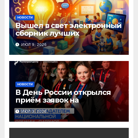
НОВОСТИ
Вышел в свет электронный
сборник лучших
инновационных практик
ИЮЛ 9, 2026
педагогов дошкольного
образования!
НОВОСТИ
В День России открылся
приём заявок на
Национальную премию
ИЮЛ 3, 2026
«Патриот»