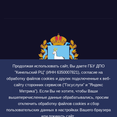
Продолжая использовать сайт, Вы даете ГБУ ДПО
"Кинельский РЦ" (ИНН 6350007821), согласие на
обработку файлов cookies и других подключенные к веб-
сайту сторонних сервисов ("Госуслуги" и "Яндекс
ГБУ ДПО Кинельский
Метрика"). Если Вы не хотите, чтобы Ваши
РЦ
вышеперечисленные данные обрабатывались, просим
отключить обработку файлов cookies и сбор
СМИ ЭЛ № ФС 77 — 75564
пользовательских данных в настройках Вашего браузера
или покинуть сайт.