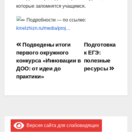
которые запомнятся учащимся.
Подробности — по ссылке:
kinelzhizn.ru/media/proj…
Навигация
Подведены итоги
Подготовка
первого окружного
к ЕГЭ:
по
конкурса «Инновации в
полезные
записям
ДОО: от идеи до
ресурсы
практики»
Версия сайта для слабовидящих