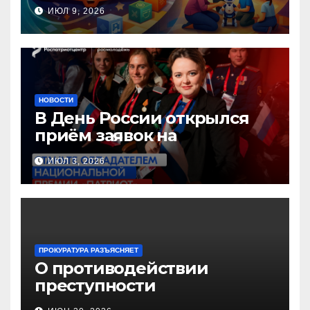
инновационных практик
ИЮЛ 9, 2026
педагогов дошкольного
образования!
НОВОСТИ
В День России открылся
приём заявок на
Национальную премию
ИЮЛ 3, 2026
«Патриот»
ПРОКУРАТУРА РАЗЪЯСНЯЕТ
О противодействии
преступности
несовершеннолетних и