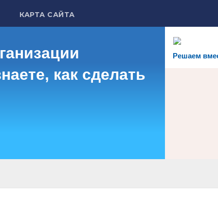
КАРТА САЙТА
рганизации
Решаем вме
наете, как сделать