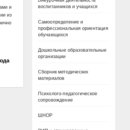
Внеурочная деятельность
воспитанников и учащихся
ами и
ии из
Самоопределение и
нично
профессиональная ориентация
обучающихся
Дошкольные образовательные
организации
года
Сборник методических
материалов
Психолого-педагогическое
сопровождение
ШНОР