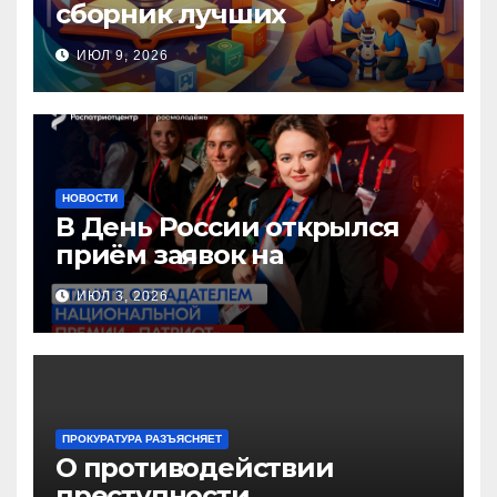
сборник лучших
инновационных практик
ИЮЛ 9, 2026
педагогов дошкольного
образования!
НОВОСТИ
В День России открылся
приём заявок на
Национальную премию
ИЮЛ 3, 2026
«Патриот»
ПРОКУРАТУРА РАЗЪЯСНЯЕТ
О противодействии
преступности