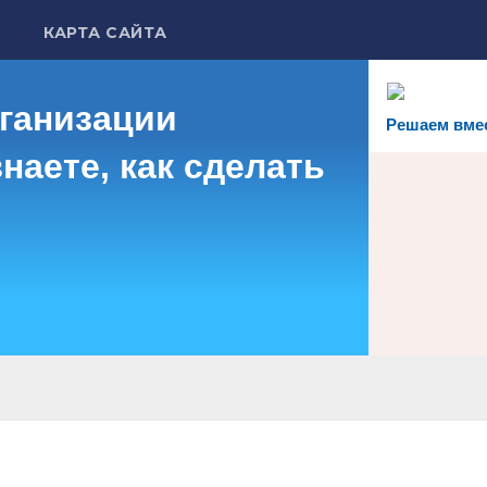
КАРТА САЙТА
рганизации
Решаем вме
наете, как сделать