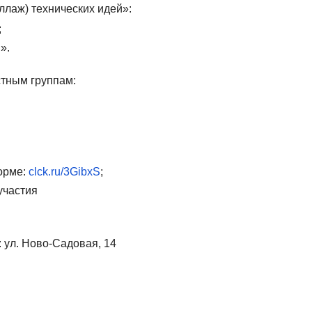
ллаж) технических идей»:
;
».
стным группам:
орме:
clck.ru/3GibxS
;
участия
 ул. Ново-Садовая, 14