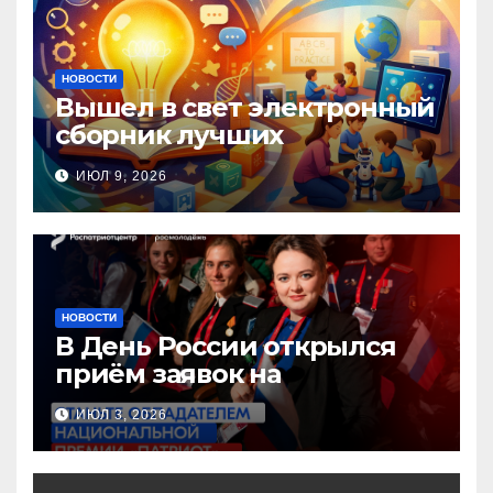
НОВОСТИ
Вышел в свет электронный
сборник лучших
инновационных практик
ИЮЛ 9, 2026
педагогов дошкольного
образования!
НОВОСТИ
В День России открылся
приём заявок на
Национальную премию
ИЮЛ 3, 2026
«Патриот»