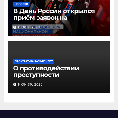
НОВОСТИ
В День России открылся
приём заявок на
Национальную премию
ИЮЛ 3, 2026
«Патриот»
ПРОКУРАТУРА РАЗЪЯСНЯЕТ
О противодействии
преступности
несовершеннолетних и
ИЮН 30, 2026
нарушению их прав