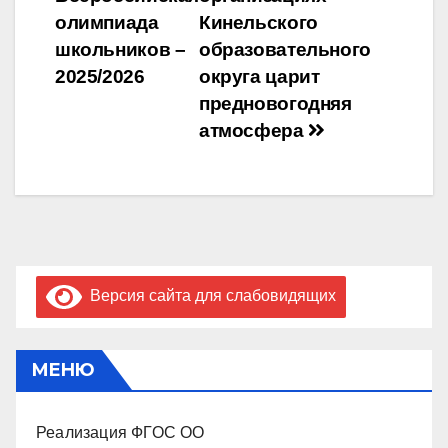
по
олимпиада
Кинельского
записям
школьников –
образовательного
2025/2026
округа царит
предновогодняя
атмосфера
Версия сайта для слабовидящих
МЕНЮ
Реализация ФГОС ОО