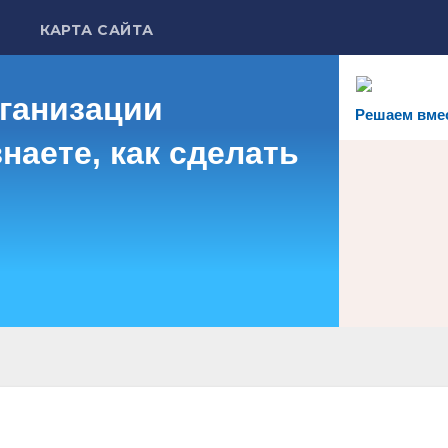
КАРТА САЙТА
рганизации
Решаем вме
наете, как сделать