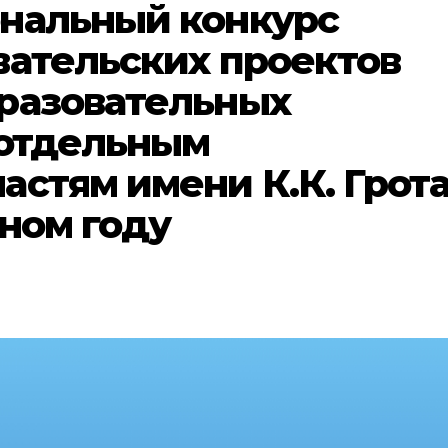
нальный конкурс
вательских проектов
разовательных
 отдельным
стям имени К.К. Грот
бном году