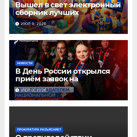
Вышел в свет электронный
сборник лучших
инновационных практик
ИЮЛ 9, 2026
педагогов дошкольного
образования!
НОВОСТИ
В День России открылся
приём заявок на
Национальную премию
ИЮЛ 3, 2026
«Патриот»
ПРОКУРАТУРА РАЗЪЯСНЯЕТ