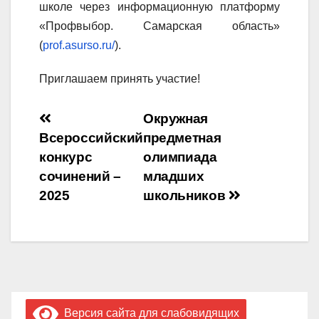
школе через информационную платформу
«Профвыбор. Самарская область»
(
prof.asurso.ru/
).
Приглашаем принять участие!
Навигация
Окружная
Всероссийский
предметная
по
конкурс
олимпиада
записям
сочинений –
младших
2025
школьников
Версия сайта для слабовидящих