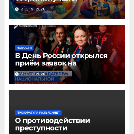
инновационных практик
ИЮЛ 9, 2026
педагогов дошкольного
образования!
НОВОСТИ
В День России открылся
приём заявок на
Национальную премию
ИЮЛ 3, 2026
«Патриот»
ПРОКУРАТУРА РАЗЪЯСНЯЕТ
О противодействии
преступности