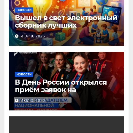
НОВОСТИ
Вышел в свет электронный
сборник лучших
инновационных практик
ИЮЛ 9, 2026
педагогов дошкольного
образования!
НОВОСТИ
В День России открылся
приём заявок на
Национальную премию
ИЮЛ 3, 2026
«Патриот»