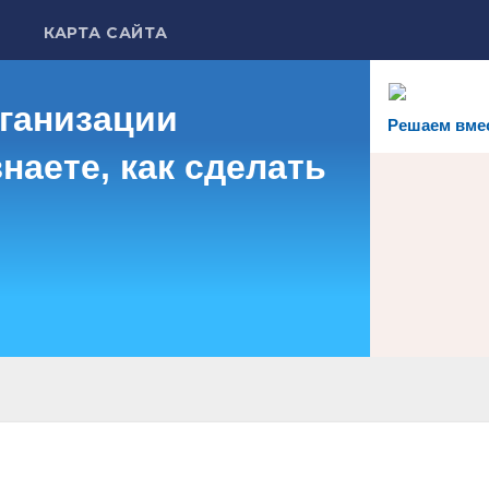
КАРТА САЙТА
рганизации
Решаем вме
наете, как сделать