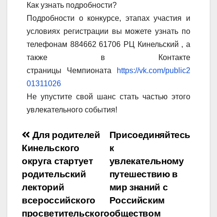
Как узнать подробности?
Подробности о конкурсе, этапах участия и
условиях регистрации вы можете узнать по
телефонам
884662 61706
РЦ Кинельский , а
также в Контакте
страницы Чемпионата
https://vk.com/public2
01311026
Не упустите свой шанс стать частью этого
увлекательного события!
Навигация
Для родителей
Присоединяйтесь
Кинельского
к
по
округа стартует
увлекательному
записям
родительский
путешествию в
лекторий
мир знаний с
всероссийского
Российским
просветительского
обществом