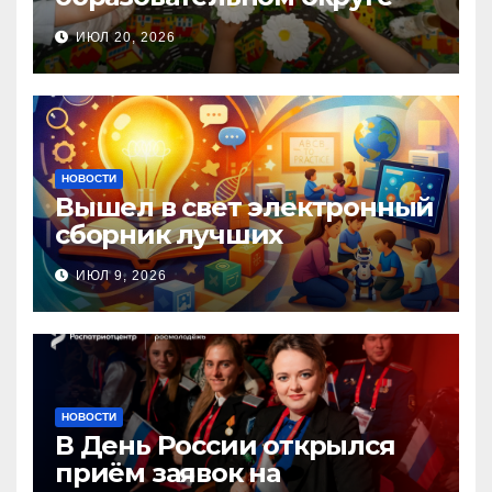
прошла Неделя правовой
ИЮЛ 20, 2026
помощи, посвящённая Дню
семьи, любви и верности
НОВОСТИ
Вышел в свет электронный
сборник лучших
инновационных практик
ИЮЛ 9, 2026
педагогов дошкольного
образования!
НОВОСТИ
В День России открылся
приём заявок на