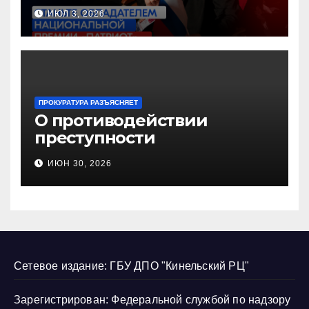
Национальную премию
ИЮЛ 3, 2026
«Патриот»
ПРОКУРАТУРА РАЗЪЯСНЯЕТ
О противодействии
преступности
несовершеннолетних и
ИЮН 30, 2026
нарушению их прав
Сетевое издание: ГБУ ДПО "Кинельский РЦ"
Зарегистрирован: Федеральной службой по надзору