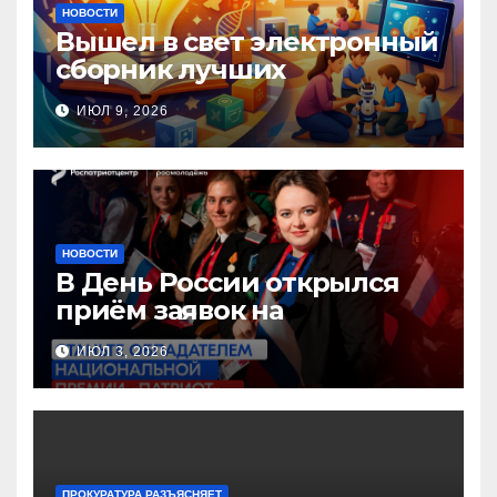
НОВОСТИ
Вышел в свет электронный
сборник лучших
инновационных практик
ИЮЛ 9, 2026
педагогов дошкольного
образования!
НОВОСТИ
В День России открылся
приём заявок на
Национальную премию
ИЮЛ 3, 2026
«Патриот»
ПРОКУРАТУРА РАЗЪЯСНЯЕТ