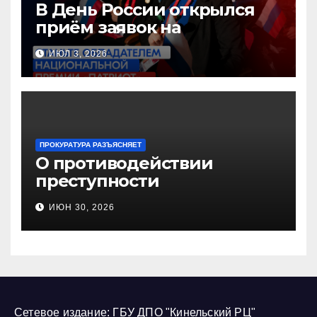
В День России открылся
приём заявок на
Национальную премию
ИЮЛ 3, 2026
«Патриот»
ПРОКУРАТУРА РАЗЪЯСНЯЕТ
О противодействии
преступности
несовершеннолетних и
ИЮН 30, 2026
нарушению их прав
Сетевое издание: ГБУ ДПО "Кинельский РЦ"