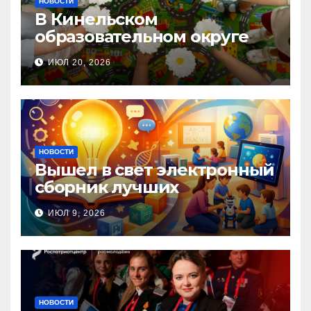
НОВОСТИ
В Кинельском
образовательном округе
прошла Неделя правовой
ИЮЛ 20, 2026
помощи, посвящённая Дню
семьи, любви и верности
НОВОСТИ
Вышел в свет электронный
сборник лучших
инновационных практик
ИЮЛ 9, 2026
педагогов дошкольного
образования!
НОВОСТИ