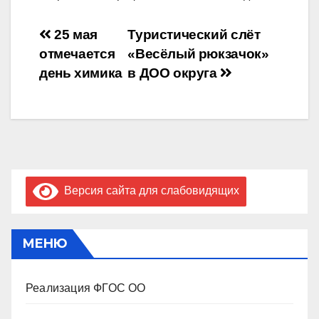
Навигация
25 мая
Туристический слёт
отмечается
«Весёлый рюкзачок»
по
день химика
в ДОО округа
записям
Версия сайта для слабовидящих
МЕНЮ
Реализация ФГОС ОО