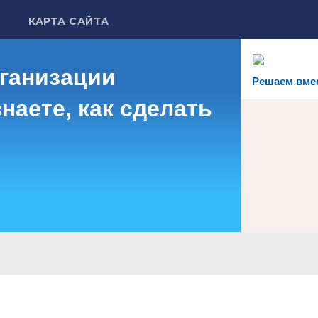
КАРТА САЙТА
рганизации
Решаем вме
наете, как сделать