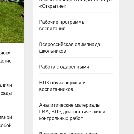
«Открытие»
Рабочие программы
воспитания
Всероссийская олимпиада
школьников
чок»,
астие
Работа с одарёнными
НПК обучающихся и
елили
воспитанников
 сады
Аналитические материалы
ГИА, ВПР, диагностических и
ивной
контрольных работ
собой