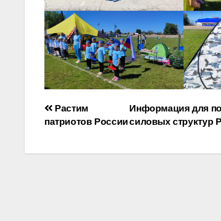
Навигация
Растим
Информация для по
патриотов России
силовых структур 
по
записям