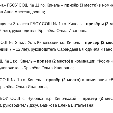
ка» ГБОУ СОШ № 11 г.о. Кинель –
призёр (3 место)
в номи
ва Анна Александровна;
щиеся 3 класса ГБОУ СОШ № 1 г.о. Кинель –
призёры (2 м
2 лет), руководитель Брылёва Ольга Ивановна;
Ш № 2 п.г.т. Усть-Кинельский г.о. Кинель –
призёр (2 мес
ики 7 – 12 лет), руководитель Сарандаева Людмила Ивано
 № 1 г.о. Кинель –
призёр (2 место)
в номинации «Космич
 руководитель Брылёва Ольга Ивановна;
 СОШ № 1 г.о. Кинель –
призёр (2 место)
в номинации «
 Брылёва Ольга Ивановна;
ГБОУ СОШ с. Чубовка м.р. Кинельский –
призёр (3 мес
), руководитель Джубандикова Елена Витальевна;