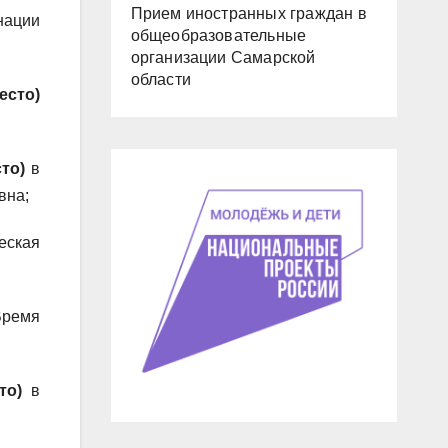
Прием иностранных граждан в
нации
общеобразовательные
организации Самарской
области
есто)
то)
в
вна;
еская
Время
то)
в