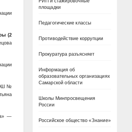
РИП и стажировочные
площадки
нации
Педагогические классы
ры (2
Противодействие коррупции
ецова
Прокуратура разъясняет
нации
Информация об
образовательных организациях
Самарской области
СОШ №
тьяна
Школы Минпросвещения
России
ва» —
Российское общество «Знание»