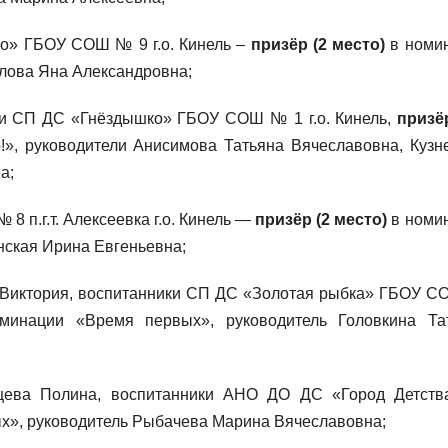
о» ГБОУ СОШ № 9 г.о. Кинель –
призёр (2 место)
в номи
улова Яна Александровна;
ки СП ДС «Гнёздышко» ГБОУ СОШ № 1 г.о. Кинель,
призё
!», руководители Анисимова Татьяна Вячеславовна, Кузн
а;
8 п.г.т. Алексеевка г.о. Кинель —
призёр (2 место)
в номи
нская Ирина Евгеньевна;
а Виктория, воспитанники СП ДС «Золотая рыбка» ГБОУ 
инации «Время первых», руководитель Головкина Та
цева Полина, воспитанники АНО ДО ДС «Город Детст
х», руководитель Рыбачева Марина Вячеславовна;