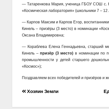
— Татаренкова Мария, ученица ГБОУ СОШ с. 
«Космическая лаборатория» (школьники 7 – 12 
— Карпов Максим и Карпов Егор, воспитанники 
Кинель – призёры (3 место) в номинации «Косм
Оксана Владимировна;
— Кораблева Елена Геннадьевна, старший ме
Кинель –
призёр (3 место)
в номинации по по
промышленности у детей старшего дошкольно
«Космос»);
Поздравляем всех победителей и призёров и ж
Навигация
Хозяин Земли
Ед
по