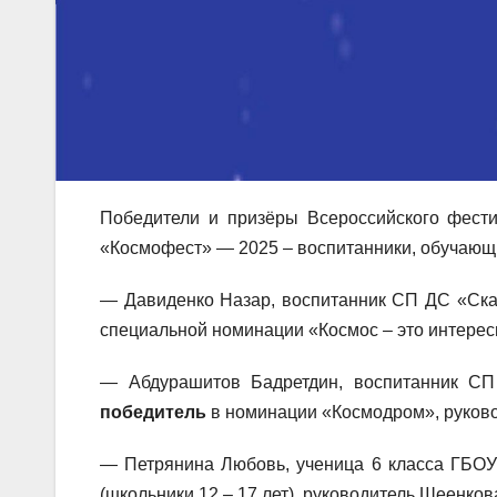
Победители и призёры Всероссийского фести
«Космофест» — 2025 – воспитанники, обучающи
— Давиденко Назар, воспитанник СП ДС «Ск
специальной номинации «Космос – это интерес
— Абдурашитов Бадретдин, воспитанник С
победитель
в номинации «Космодром», руково
— Петрянина Любовь, ученица 6 класса ГБОУ
(школьники 12 – 17 лет), руководитель Шеенко