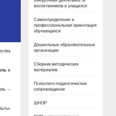
Внеурочная деятельность
воспитанников и учащихся
Самоопределение и
профессиональная ориентация
обучающихся
Дошкольные образовательные
организации
ества
Сборник методических
материалов
ель
в
Психолого-педагогическое
ель –
сопровождение
ШНОР
быть»