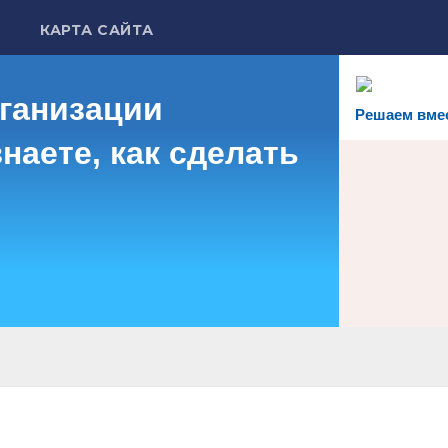
КАРТА САЙТА
рганизации
Решаем вме
наете, как сделать