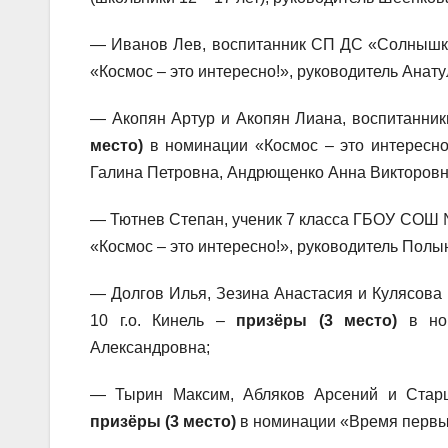
— Иванов Лев, воспитанник СП ДС «Солнышк
«Космос – это интересно!», руководитель Анат
— Акопян Артур и Акопян Лиана, воспитанни
место)
в номинации «Космос – это интересно
Галина Петровна, Андрющенко Анна Викторовн
— Тютнев Степан, ученик 7 класса ГБОУ СОШ № 
«Космос – это интересно!», руководитель Полы
— Долгов Илья, Зезина Анастасия и Кулясов
10 г.о. Кинель –
призёры (3 место)
в ном
Александровна;
— Тырин Максим, Абляков Арсений и Стар
призёры (3 место)
в номинации «Время первы