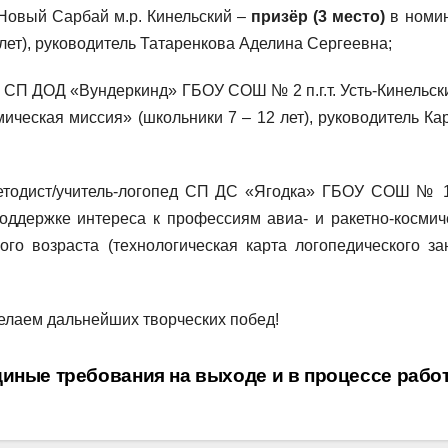
Новый Сарбай м.р. Кинельский –
призёр (3 место)
в номи
лет), руководитель Татаренкова Аделина Сергеевна;
СП ДОД «Вундеркинд» ГБОУ СОШ № 2 п.г.т. Усть-Кинельский
ическая миссия» (школьники 7 – 12 лет), руководитель Ка
тодист/учитель-логопед СП ДС «Ягодка» ГБОУ СОШ № 11
ддержке интереса к профессиям авиа- и ракетно-космич
го возраста (технологическая карта логопедического за
елаем дальнейших творческих побед!
иные требования на выходе и в процессе раб