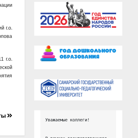
нации
 г.о.
рпова
 г.о.
еской
нятия
оты
Уважаемые коллеги!
