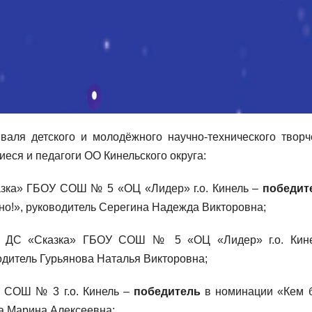
валя детского и молодёжного научно-технического творч
еся и педагоги ОО Кинельского округа:
азка» ГБОУ СОШ № 5 «ОЦ «Лидер» г.о. Кинель –
победит
но!», руководитель Серегина Надежда Викторовна;
П ДС «Сказка» ГБОУ СОШ № 5 «ОЦ «Лидер» г.о. Кин
дитель Гурьянова Наталья Викторовна;
 СОШ № 3 г.о. Кинель –
победитель
в номинации «Кем 
ва Марина Алексеевна;