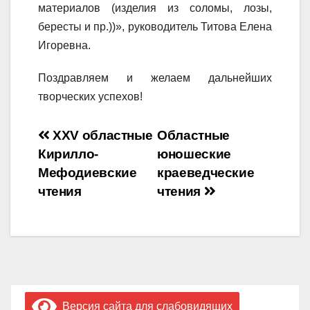
материалов (изделия из соломы, лозы,
бересты и пр.))», руководитель Титова Елена
Игоревна.
Поздравляем и желаем дальнейших
творческих успехов!
Навигация
XXV областные
Областные
Кирилло-
юношеские
по
Мефодиевские
краеведческие
записям
чтения
чтения
Версия сайта для слабовидящих