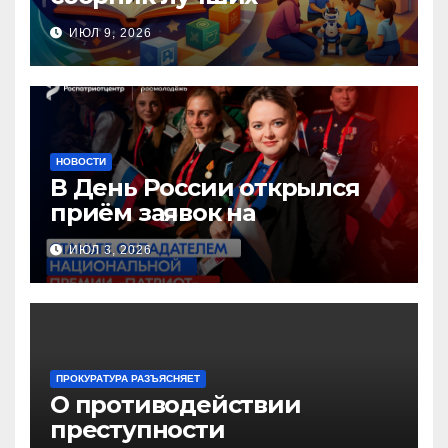
инновационных практик
ИЮЛ 9, 2026
педагогов дошкольного
образования!
НОВОСТИ
В День России открылся
приём заявок на
Национальную премию
ИЮЛ 3, 2026
«Патриот»
ПРОКУРАТУРА РАЗЪЯСНЯЕТ
О противодействии
преступности