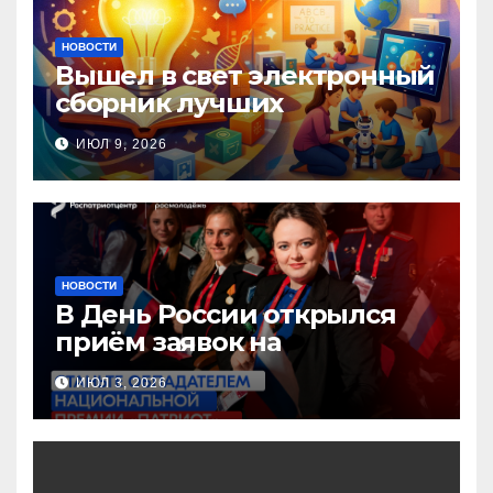
НОВОСТИ
Вышел в свет электронный
сборник лучших
инновационных практик
ИЮЛ 9, 2026
педагогов дошкольного
образования!
НОВОСТИ
В День России открылся
приём заявок на
Национальную премию
ИЮЛ 3, 2026
«Патриот»