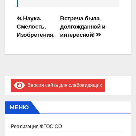
Навигация
Наука.
Встреча была
Смелость.
долгожданной и
по
Изобретения.
интересной!
записям
Версия сайта для слабовидящих
МЕНЮ
Реализация ФГОС ОО