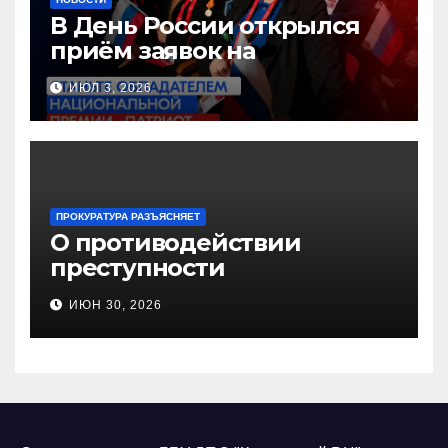
В День России открылся
приём заявок на
Национальную премию
ИЮЛ 3, 2026
«Патриот»
ПРОКУРАТУРА РАЗЪЯСНЯЕТ
О противодействии
преступности
несовершеннолетних и
ИЮН 30, 2026
нарушению их прав