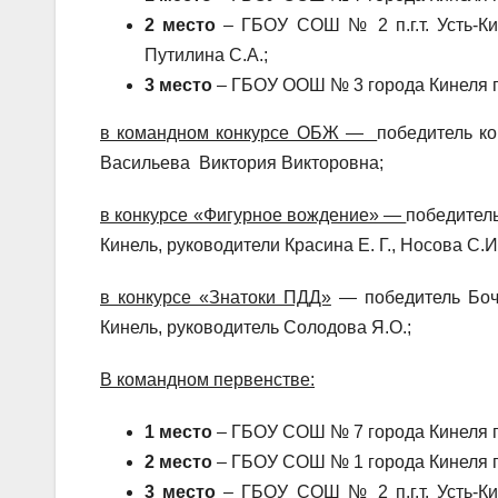
2 место
– ГБОУ СОШ № 2 п.г.т. Усть-Кине
Путилина С.А.;
3 место
– ГБОУ ООШ № 3 города Кинеля г.
в командном конкурсе ОБЖ —
победитель к
Васильева Виктория Викторовна;
в конкурсе «Фигурное вождение» —
победитель
Кинель, руководители Красина Е. Г., Носова С.И
в конкурсе «Знатоки ПДД»
— победитель Боч
Кинель, руководитель Солодова Я.О.;
В командном первенстве:
1 место
– ГБОУ СОШ № 7 города Кинеля г.
2 место
– ГБОУ СОШ № 1 города Кинеля г.
3 место
– ГБОУ СОШ № 2 п.г.т. Усть-Кине