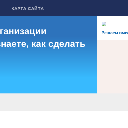
КАРТА САЙТА
рганизации
Решаем вме
наете, как сделать