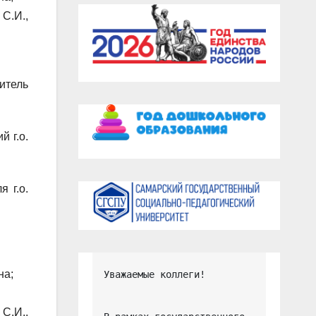
С.И.,
итель
й г.о.
 г.о.
на;
Уважаемые коллеги!

С.И.,