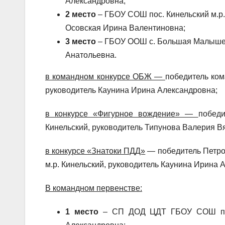
Александровна;
2 место
– ГБОУ СОШ пос. Кинельский м.р.
Осовская Ирина Валентиновна;
3 место
– ГБОУ ООШ с. Большая Малышевк
Анатольевна.
в командном конкурсе ОБЖ —
победитель ко
руководитель Каунина Ирина Александровна;
в конкурсе «Фигурное вождение» —
побед
Кинельский, руководитель Типунова Валерия В
в конкурсе «Знатоки ПДД»
— победитель Петро
м.р. Кинельский, руководитель Каунина Ирина 
В командном первенстве:
1 место
– СП ДОД ЦДТ ГБОУ СОШ пос. 