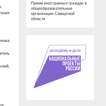
Прием иностранных граждан в
;
общеобразовательные
гения
организации Самарской
области
унова
итель
ский,
на;