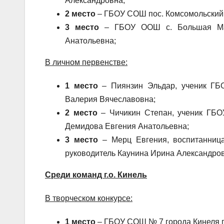
Александровна;
2 место
– ГБОУ СОШ пос. Комсомольский м
3 место
– ГБОУ ООШ с. Большая Малы
Анатольевна;
В личном первенстве:
1 место
– Пиянзин Эльдар, ученик ГБО
Валерия Вячеславовна;
2 место
– Чичикин Степан, ученик ГБО
Демидова Евгения Анатольевна;
3 место
– Мерц Евгения, воспитанниц
руководитель Каунина Ирина Александров
Среди команд г.о. Кинель
В творческом конкурсе:
1 место
– ГБОУ СОШ № 7 города Кинеля г.