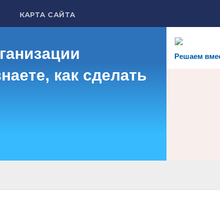
КАРТА САЙТА
рганизации
Решаем вме
наете, как сделать