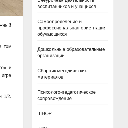
Внеурочная деятельность
воспитанников и учащихся
Самоопределение и
ёжный
профессиональная ориентация
обучающихся
в том
Дошкольные образовательные
организации
го» и
Сборник методических
 игра
материалов
Психолого-педагогическое
 1/2.
сопровождение
ШНОР