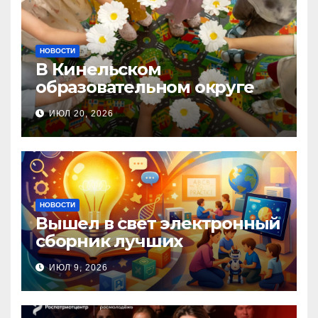
НОВОСТИ
В Кинельском
образовательном округе
прошла Неделя правовой
ИЮЛ 20, 2026
помощи, посвящённая Дню
семьи, любви и верности
НОВОСТИ
Вышел в свет электронный
сборник лучших
инновационных практик
ИЮЛ 9, 2026
педагогов дошкольного
образования!