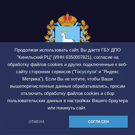
Продолжая использовать сайт, Вы даете ГБУ ДПО
"Кинельский РЦ" (ИНН 6350007821), согласие на
обработку файлов cookies и других подключенные к веб-
сайту сторонних сервисов ("Госуслуги" и "Яндекс
ГБУ ДПО Кинельский
Метрика"). Если Вы не хотите, чтобы Ваши
РЦ
вышеперечисленные данные обрабатывались, просим
отключить обработку файлов cookies и сбор
СМИ ЭЛ № ФС 77 — 75564
пользовательских данных в настройках Вашего браузера
или покинуть сайт.
ОТМЕНА
СОГЛАСЕН
Сайт работает на WordPress
|
Тема: Newsup, автор
Themeansar