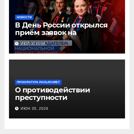
НОВОСТИ
В День России открылся
приём заявок на
Национальную премию
ИЮЛ 3, 2026
«Патриот»
ПРОКУРАТУРА РАЗЪЯСНЯЕТ
О противодействии
преступности
несовершеннолетних и
ИЮН 30, 2026
нарушению их прав