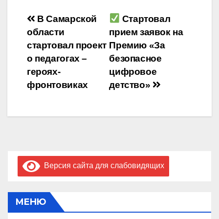
Навигация
В Самарской
Стартовал
области
прием заявок на
по
стартовал проект
Премию «За
записям
о педагогах –
безопасное
героях-
цифровое
фронтовиках
детство»
Версия сайта для слабовидящих
МЕНЮ