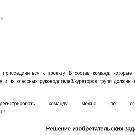
и»
присоединиться к проекту. В состав команд, которые 
я и их классных руководителей/кураторов групп должны 
истрировать команду можно по ссыл
46/
Решение изобретательских за