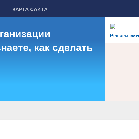
КАРТА САЙТА
рганизации
Решаем вме
наете, как сделать