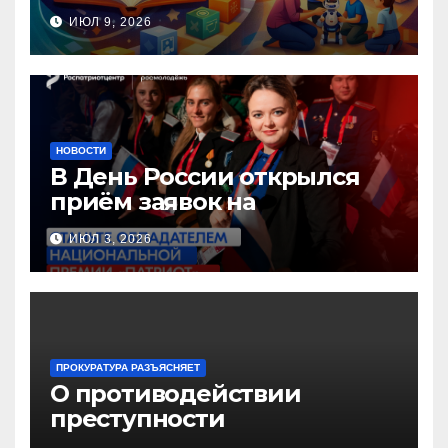
инновационных практик
ИЮЛ 9, 2026
педагогов дошкольного
образования!
НОВОСТИ
В День России открылся
приём заявок на
Национальную премию
ИЮЛ 3, 2026
«Патриот»
ПРОКУРАТУРА РАЗЪЯСНЯЕТ
О противодействии
преступности
несовершеннолетних и