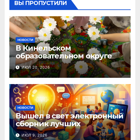
ВЫ ПРОПУСТИЛИ
НОВОСТИ
В Кинельском
образовательном округе
прошла Неделя правовой
ИЮЛ 20, 2026
помощи, посвящённая Дню
семьи, любви и верности
НОВОСТИ
Вышел в свет электронный
сборник лучших
инновационных практик
ИЮЛ 9, 2026
педагогов дошкольного