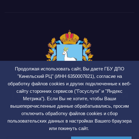
Продолжая использовать сайт, Вы даете ГБУ ДПО
"Кинельский РЦ" (ИНН 6350007821), согласие на
обработку файлов cookies и других подключенные к веб-
сайту сторонних сервисов ("Госуслуги" и "Яндекс
ГБУ ДПО Кинельский
Метрика"). Если Вы не хотите, чтобы Ваши
РЦ
вышеперечисленные данные обрабатывались, просим
отключить обработку файлов cookies и сбор
СМИ ЭЛ № ФС 77 — 75564
пользовательских данных в настройках Вашего браузера
или покинуть сайт.