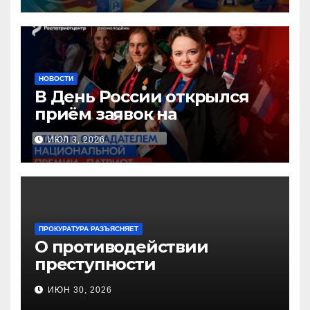
образования!
НОВОСТИ
В День России открылся
приём заявок на
Национальную премию
ИЮЛ 3, 2026
«Патриот»
ПРОКУРАТУРА РАЗЪЯСНЯЕТ
О противодействии
преступности
несовершеннолетних и
ИЮН 30, 2026
нарушению их прав