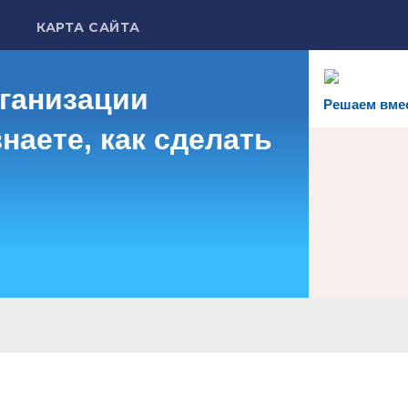
КАРТА САЙТА
рганизации
Решаем вме
наете, как сделать